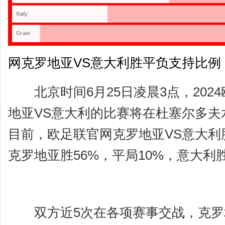
网克罗地亚VS意大利胜平负支持比例
北京时间6月25日凌晨3点，202
地亚VS意大利的比赛将在杜塞尔多夫
目前，欧足联官网克罗地亚VS意大利
克罗地亚胜56%，平局10%，意大利胜
双方近5次在各项赛事交战，克罗地