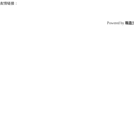
友情链接：
Powered by
顺盈