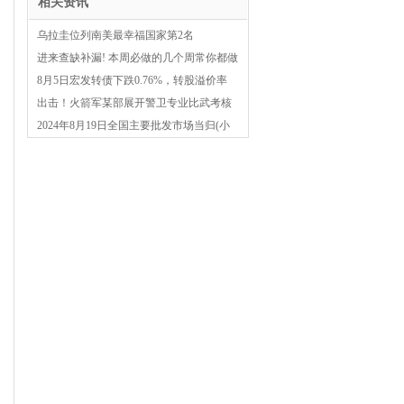
相关资讯
乌拉圭位列南美最幸福国家第2名
进来查缺补漏! 本周必做的几个周常你都做
了吗?
8月5日宏发转债下跌0.76%，转股溢价率
110.47%
出击！火箭军某部展开警卫专业比武考核
2024年8月19日全国主要批发市场当归(小
条)价格行情