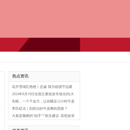
热点资讯
花开雪域红艳艳丨忠诚·我为祖国守边疆
2024年8月19日全国主要批发市场当归(大
条)价格行情
失眠，一个千金方，让你睡足12小时不是
事儿！
李氏砭法｜刮痧治好牛皮癣的思路？
大葱是脑梗的“凶手”? 医生建议: 若想血管
健康, 3种食物可多吃