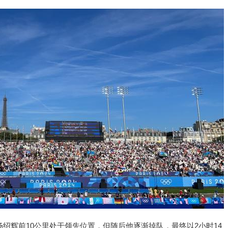
。杨绍辉前10公里处于领先位置，但随后他逐渐掉队，最终以2小时14