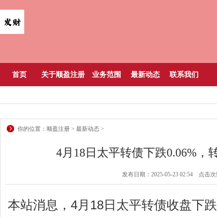
首页
关于顺盈注册
业务范围
最新动态
联系我们
你的位置：
顺盈注册
>
最新动态
>
4月18日太平转债下跌0.06%，转
发布日期：2025-05-23 02:54 点击
本站消息，4月18日太平转债收盘下跌0.0