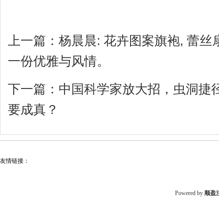
上一篇：
杨晨晨: 花卉图案旗袍, 蕾丝
一份优雅与风情。
下一篇：
中国科学家放大招，虫洞捷
要成真？
友情链接：
Powered by
顺盈